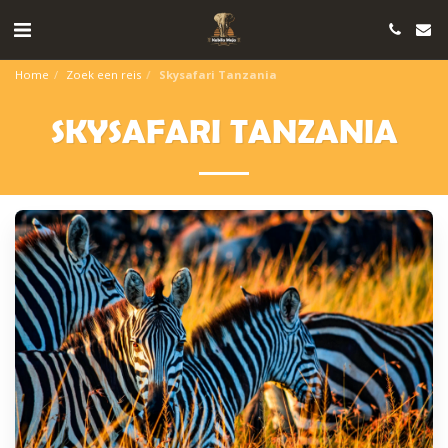
Home
Zoek een reis
Skysafari Tanzania
SKYSAFARI TANZANIA